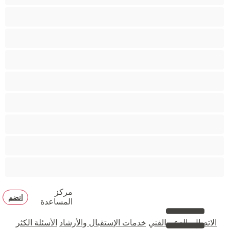
مؤخرة كبيرة
متوسطة الثديين
مدخنات
مفتولة العضلات
ممتلئات الجسم
ممثلة أفلام إباحية
ناضج
هنود
مركز
انضم
المساعدة
الاتصال بالدعم الفني
خدمات الإستقبال والأرشاد
الأسئلة الكثر