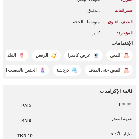
شعرالعانة:
محلوق
النصف العلوي:
متوسطة الحجم
المؤخرة:
كبير
الإهتمامات
المص
عرض كاميرا
الرقص
النيك
المص حتى القذف
دردشة
الجنس بالقضيب الصن
قائمة الإكراميات
pm me
5 TKN
تعرية الصدر
9 TKN
إطهار الأثداء
10 TKN