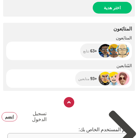
اختر هدية
المتابَعون
+63
المتابَعون
+63
تتابع
+93
المُتابعين
+93
متابعين
تسجيل
انضم
الدخول
اسم المستخدم الخاص بك: