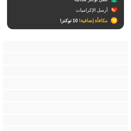
أرسل الإكراميات
مكافأة إضافية!
10 توكنز!
آسيوي
أفضل عارضات الدردشة الخاصة
اطلاق السوائل
الأدوات
الجدة
الجنس العبودي
الصبايا
اللاتينيات