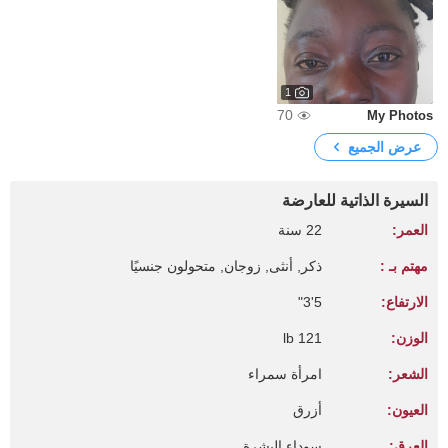
1
70
My Photos
عرض الجميع
السيرة الذاتية للعارضة
العمر:
22 سنة
مهتم بـ :
ذكر, أنثى, زوجان, متحولون جنسيًا
الارتفاع:
5'3"
الوزن:
121 lb
الشعر:
امرأة سمراء
العيون:
أزرق
العرق:
سوداء البشرة